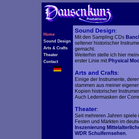
Sound Design
:
Home
Mit den Sampling CDs
Banch
Sound Design
seltener historischer Instrum
Arts & Crafts
gemacht.
Weiterhin stelle ich hier me
Theater
erster Linie mit
Physical Mod
Contact
Arts and Crafts
:
Einige der Instrumente, der
stammen aus meiner eigene
Kopien historischer Instrume
Auch Ledermasken der Commedi
Theater
:
Seit mehreren Jahren spiele 
Festen und Märkten im deuts
Inszenierung Mittelalterlic
WDR Schulfernsehen
.